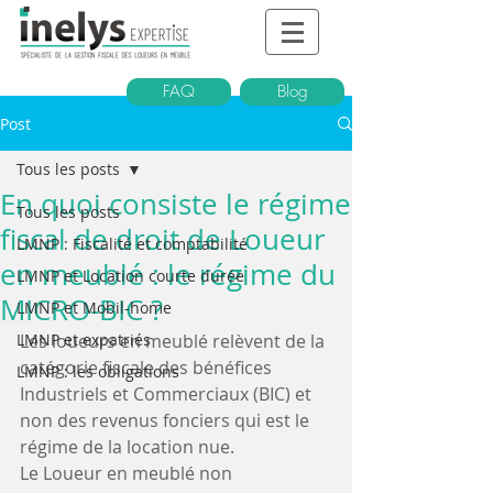
FAQ
Blog
Post
Tous les posts
En quoi consiste le régime
Tous les posts
fiscal de droit de Loueur
LMNP : Fiscalité et comptabilité
en meublé : le régime du
LMNP et Location courte durée
MICRO-BIC ?
LMNP et Mobil-home
LMNP et expatriés
Les loueurs en meublé relèvent de la 
catégorie fiscale des bénéfices 
LMNP : les obligations
Industriels et Commerciaux (BIC) et 
non des revenus fonciers qui est le 
régime de la location nue. 
Le Loueur en meublé non 