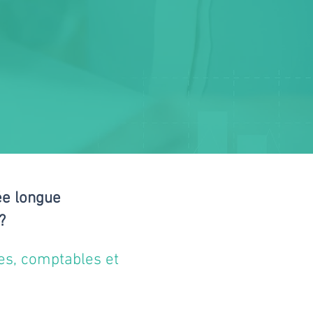
ée longue
?
es, comptables et