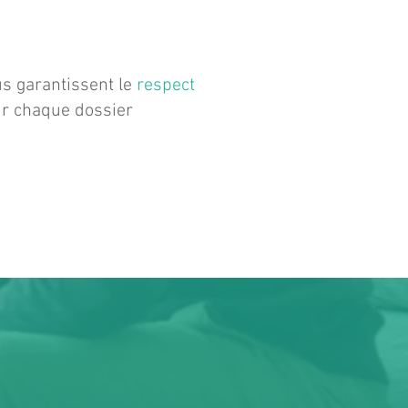
s garantissent le
respect
r chaque dossier