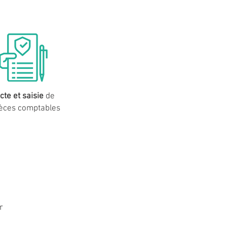
cte et saisie
de
ièces
comptables
r