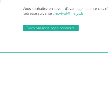
Vous souhaitez en savoir d'avantage, dans ce cas, n
l'adresse suivante :
m.vivot@inelys.fr
Découvrir notre page partenaire
 EXPERTISE, l'expert comptable des loueurs en
Société inscrite à l'Ordre des Experts-comptables de Rhône-Alpes
Nous connaître
Nos missions
Formations LMNP
Notre BLOG
Nous rejoindre