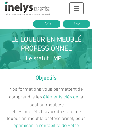
FAQ
Blog
LE LOUEUR EN MEUBLÉ
PROFESSIONNEL
Le statut LMP
Objectifs
Nos formations vous permettent de
comprendre les
éléments clés de
la
location meublée
et les
intérêts fiscaux du statut de
loueur en meublé professionnel, pour
optimiser la rentabilité de votre