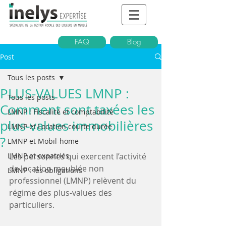
FAQ
Blog
Post
Tous les posts
PLUS-VALUES LMNP :
Tous les posts
Comment sont taxées les
LMNP : Fiscalité et comptabilité
plus-values immobilières
LMNP et Location courte durée
?
LMNP et Mobil-home
LMNP et expatriés
Les personnes qui exercent l’activité  
de location meublée non 
LMNP : les obligations
professionnel (LMNP) relèvent du 
régime des plus-values des 
particuliers. 