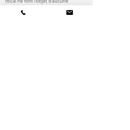
fiscal ne font l’objet d’aucune 
réintégration. 
Tout se passe  comme si le 
contribuable n’avait pratiqué aucun 
amortissement pour la 
détermination de son résultat 
comptable et fiscal.
LMNP : Fiscalité et comptabilité
Commentaires
Rédigez un commentaire...