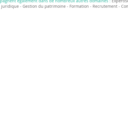
pagnent également dans de nombreux autres domaines :
Expertise
ce juridique - Gestion du patrimoine - Formation - Recrutement - C
 EXPERTISE, l'expert comptable des loueurs en
Société inscrite à l'Ordre des Experts-comptables de Rhône-Alpes
Nous connaître
Nos missions
Formations LMNP
Notre BLOG
Nous rejoindre