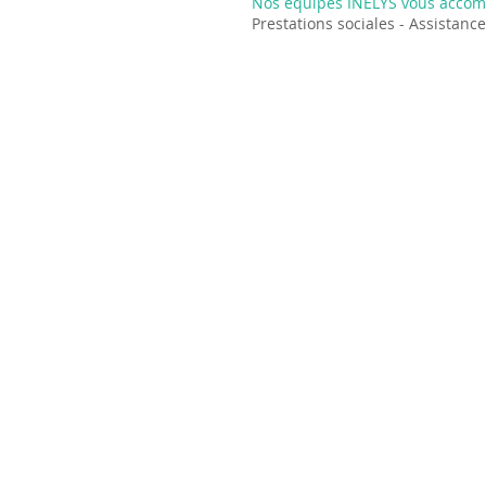
Nos équipes INELYS vous accom
Prestations sociales - Assistan
INELYS