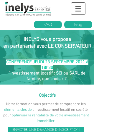
FAQ
Blog
INELYS vous propose
en partenariat avec LE CONSERVATEUR
:
CONFÉRENCE JEUDI 23 SEPTEMBRE 2021 à
18h30
"Investissement locatif : SCI ou SARL de
famille, que choisir ?
Objectifs
Notre formation vous permet de comprendre les
éléments clés de
l'investissement locatif en société
pour
optimiser la rentabilité de votre investissement
immobilier.
ENVOYER UNE DEMANDE D'INSCRIPTION