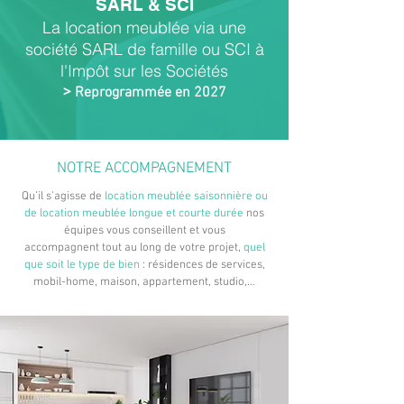
SARL & SCI
La location meublée via une
société SARL de famille ou SCI à
l'Impôt sur les Sociétés
>
Reprogrammée en 2027
NOTRE ACCOMPAGNEMENT
Qu’il s’agisse de
location meublée saisonnière ou
de location meublée longue et courte durée
nos
équipes vous conseillent et vous
accompagnent tout au long de votre projet,
quel
que soit le type de bien
: résidences de services,
mobil-home, maison, appartement, studio,…